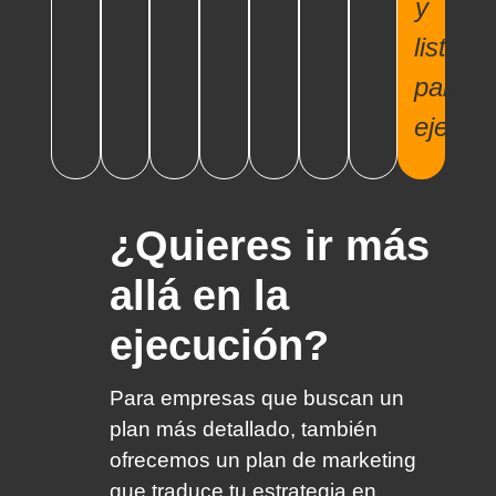
y
lista
para
ejecuta
¿Quieres ir más
allá en la
ejecución?
Para empresas que buscan un
plan más detallado, también
ofrecemos un plan de marketing
que traduce tu estrategia en