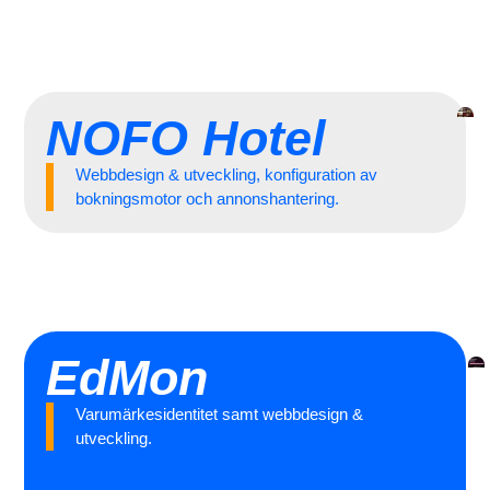
NOFO Hotel
Webbdesign & utveckling, konfiguration av
bokningsmotor och annonshantering.
EdMon
Varumärkesidentitet samt webbdesign &
utveckling.