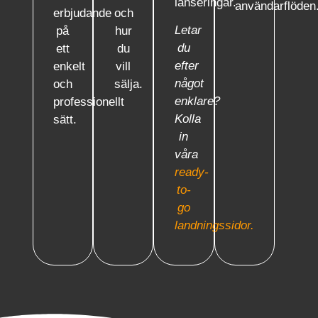
lanseringar.
användarflöden
erbjudande
och
Letar
på
hur
du
ett
du
efter
enkelt
vill
något
och
sälja.
enklare?
professionellt
Kolla
sätt.
in
våra
ready-
to-
go
landningssidor.