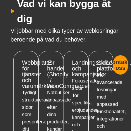
Vad vi kan bygga åt
dig
Vi jobbar med olika typer av weblösningar
beroende på vad du behöver.
Kontakt
Webbplatser
E-
Landningssidor
Skräddarsyd
oss
för
handel
och
plattformar
tjänster
(Shopify
kampanjsidor
Mer
och
/
Fokuserade
avancerade
varumärken
WooCommerce)
sidor
lösningar
Tydligt
Nätbutiker
för
med
strukturerade
anpassade
specifika
anpassad
sidor
efter
erbjudanden,
funktionalitet,
som
dina
kampanjer
integrationer
presenterar
produkter,
och
och
ditt
kunder