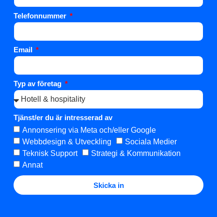
Telefonnummer
Email
Typ av företag
Tjänst/er du är intresserad av
Annonsering via Meta och/eller Google
Webbdesign & Utveckling
Sociala Medier
Teknisk Support
Strategi & Kommunikation
Annat
Skicka in